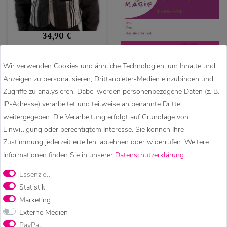
34,90 €
Nicht das passende
Kunst und Magie
Wir verwenden Cookies und ähnliche Technologien, um Inhalte und
dabei ? Verschenken Sie
Bunte Herren Hippie
Anzeigen zu personalisieren, Drittanbieter-Medien einzubinden und
doch einen Gutschein.
Weste
Zugriffe zu analysieren. Dabei werden personenbezogene Daten (z. B.
IP-Adresse) verarbeitet und teilweise an benannte Dritte
weitergegeben. Die Verarbeitung erfolgt auf Grundlage von
Einwilligung oder berechtigtem Interesse. Sie können Ihre
Zustimmung jederzeit erteilen, ablehnen oder widerrufen. Weitere
Informationen finden Sie in unserer
Daten­schutz­erklärung
.
KUNST UND MAGIE – HIPPIE
Essenziell
MODE, GOA KLEIDUNG &
Statistik
Marketing
BESONDERE ACCESSOIRES
Externe Medien
PayPal