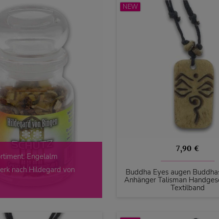
NEW
7,90 €
rtiment: Engelalm
rk nach Hildegard von
Buddha Eyes augen Buddha
Anhänger Talisman Handgesc
Textilband