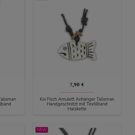
7,90 €
Talisman
Koi Fisch Amulett Anhänger Talisman
ilband
Handgeschnitzt mit Textilband
Halskette
NEW