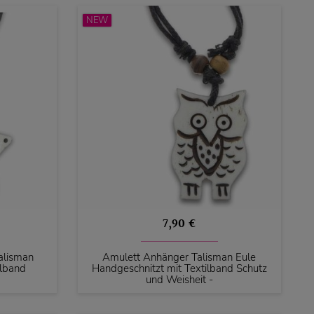
NEW
7,90 €
alisman
Amulett Anhänger Talisman Eule
ilband
Handgeschnitzt mit Textilband Schutz
und Weisheit -