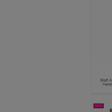
Blatt 
Handg
NEW