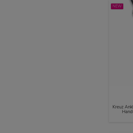
NEW
Kreuz Ank
Handg