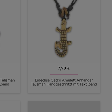
7,90 €
 Talisman
Eidechse Gecko Amulett Anhänger
ilband
Talisman Handgeschnitzt mit Textilband