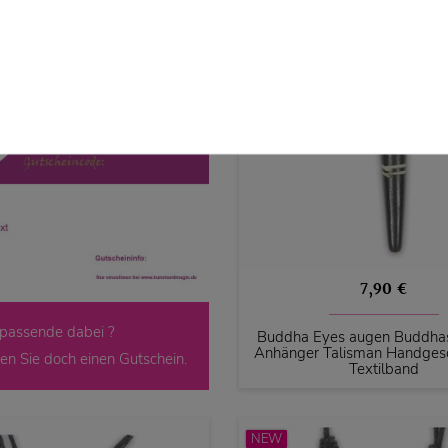
7,90 €
 passende dabei ?
Buddha Eyes augen Buddha
Anhänger Talisman Handgesc
en Sie doch einen Gutschein.
Textilband
NEW