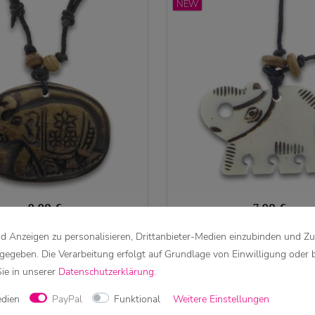
NEW
9,90 €
7,90 €
 Anzeigen zu personalisieren, Drittanbieter-Medien einzubinden und Zu
n Amulett Anhänger Talisman
Weiser Elefant Glücksbringe
eschnitzt mit Textilband
Anhänger Talisman Handgesc
rgegeben. Die Verarbeitung erfolgt auf Grundlage von Einwilligung oder 
Halskette
Textilband Halskett
Sie in unserer
Daten­schutz­erklärung
.
edien
PayPal
Funktional
Weitere Einstellungen
NEW