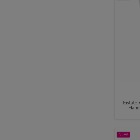
Eistüte
Handg
NEW