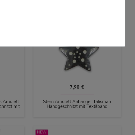
7,90 €
s Amulett
Stern Amulett Anhänger Talisman
hnitzt mit
Handgeschnitzt mit Textilband
NEW