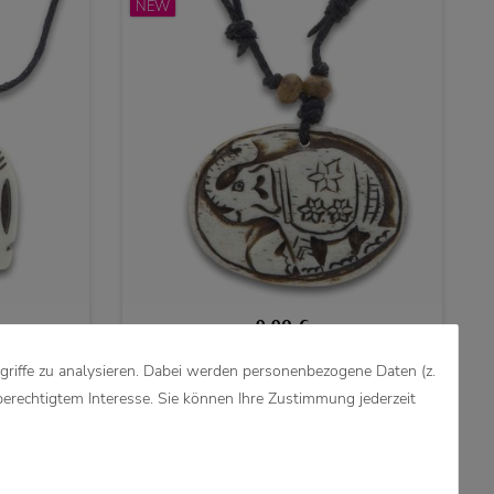
NEW
9,90 €
griffe zu analysieren. Dabei werden personenbezogene Daten (z.
r Amulett
Elefanten Amulett Anhänger Talisman
hnitzt mit
Handgeschnitzt mit Textilband
berechtigtem Interesse. Sie können Ihre Zustimmung jederzeit
e
Halskette
NEW