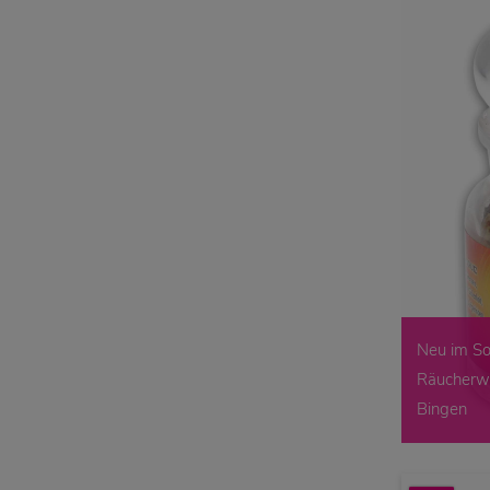
Neu im So
Räucherwe
Bingen