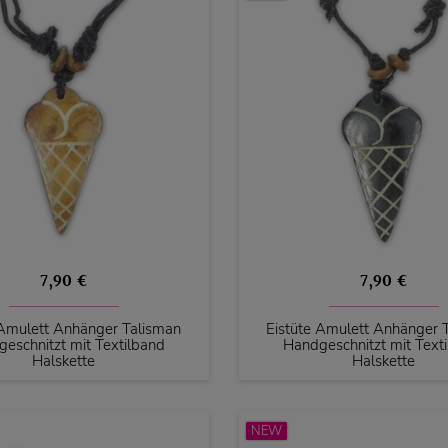
7,90 €
7,90 €
 Amulett Anhänger Talisman
Eistüte Amulett Anhänger 
eschnitzt mit Textilband
Handgeschnitzt mit Text
Halskette
Halskette
NEW