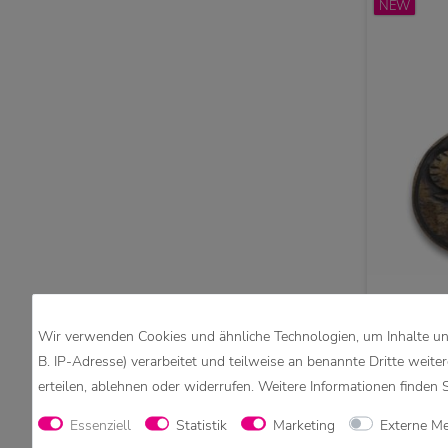
NEW
Wir verwenden Cookies und ähnliche Technologien, um Inhalte und
Elefante
Handg
B. IP-Adresse) verarbeitet und teilweise an benannte Dritte weite
erteilen, ablehnen oder widerrufen. Weitere Informationen finden 
Essenziell
Statistik
Marketing
Externe M