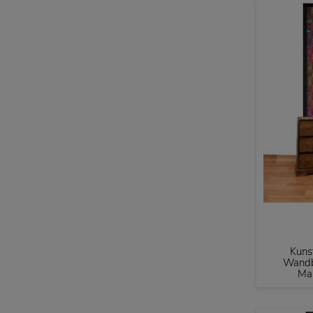
Kuns
Wandb
Ma