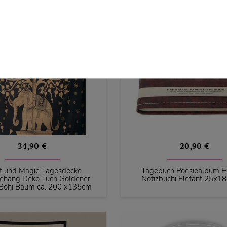
34,90 €
20,90 €
t und Magie Tagesdecke
Tagebuch Poesiealbum Ho
hang Deko Tuch Goldener
Notizbuchi Elefant 25x1
 Bohi Baum ca. 200 x135cm