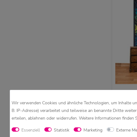
Wir verwenden Cookies und ähnliche Technologien, um Inhalte und
Tagesde
Wald B
B. IP-Adresse) verarbeitet und teilweise an benannte Dritte weite
erteilen, ablehnen oder widerrufen. Weitere Informationen finden 
Essenziell
Statistik
Marketing
Externe M