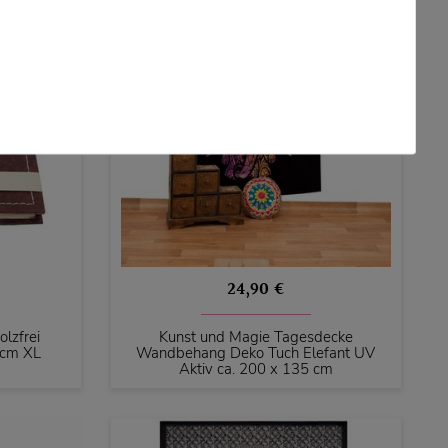
24,90 €
lzfrei
Kunst und Magie Tagesdecke
8cm XL
Wandbehang Deko Tuch Elefant UV
Aktiv ca. 200 x 135 cm