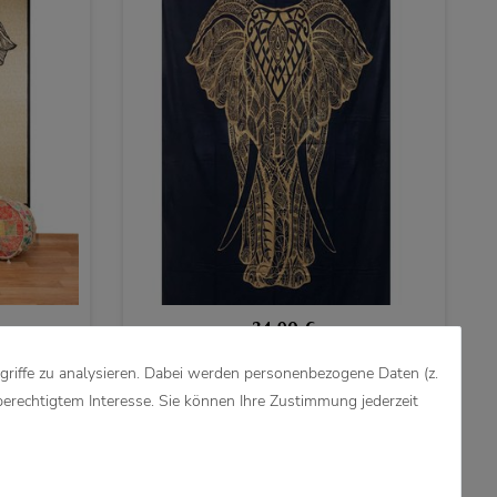
34,90 €
griffe zu analysieren. Dabei werden personenbezogene Daten (z.
decke
Kunst und Magie Tagesdecke
efant UV
Wandbehang Deko Tuch Goldener
berechtigtem Interesse. Sie können Ihre Zustimmung jederzeit
cm
Elefant ca. 200 x135cm