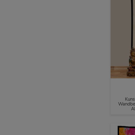
Kuns
Wandbeh
A