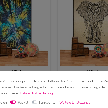
29,90 €
29,90 €
 Anzeigen zu personalisieren, Drittanbieter-Medien einzubinden und Zu
cke Wandbehang Deko Tuch
Kunst und Magie Tages
äume Zauberwald ca 135 x
Wandbehang Deko Tuch El
rgegeben. Die Verarbeitung erfolgt auf Grundlage von Einwilligung oder 
200cm
Aktiv ca. 200 x 230 
Sie in unserer
Daten­schutz­erklärung
.
edien
PayPal
Funktional
Weitere Einstellungen