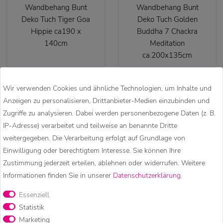
Wandbehang Bunt
Wandbehang Bunt
Deko Tuch Tiger Goa
Deko Tuch Golden
Hippie ca190 x
Buddha 7 Chackra
140cm
Meditation
ca.200x135cm
Wir verwenden Cookies und ähnliche Technologien, um Inhalte und
Anzeigen zu personalisieren, Drittanbieter-Medien einzubinden und
Zugriffe zu analysieren. Dabei werden personenbezogene Daten (z. B.
IP-Adresse) verarbeitet und teilweise an benannte Dritte
weitergegeben. Die Verarbeitung erfolgt auf Grundlage von
Einwilligung oder berechtigtem Interesse. Sie können Ihre
Zustimmung jederzeit erteilen, ablehnen oder widerrufen. Weitere
34,90 €
34,90 €
Informationen finden Sie in unserer
Daten­schutz­erklärung
.
Essenziell
Kunst und Magie
Kunst und Magie
Statistik
Tagesdecke
Tagesdecke
Wandbehang Deko
Wandbehang Deko
Marketing