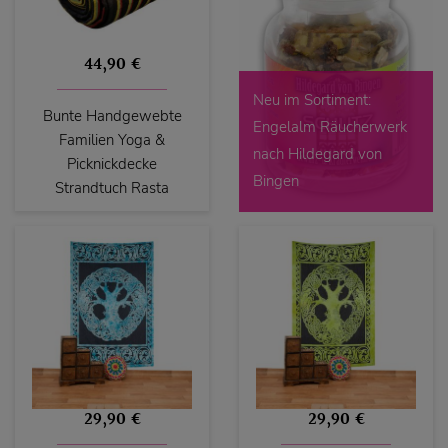
44,90 €
Neu im Sortiment:
Bunte Handgewebte
Engelalm Räucherwerk
Familien Yoga &
nach Hildegard von
Picknickdecke
Bingen
Strandtuch Rasta
29,90 €
29,90 €