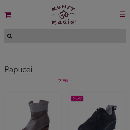
☰
Papucei
Filter
NEW