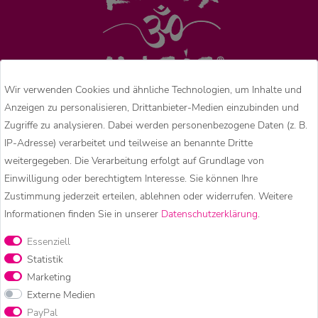
Wir verwenden Cookies und ähnliche Technologien, um Inhalte und
Anzeigen zu personalisieren, Drittanbieter-Medien einzubinden und
Zugriffe zu analysieren. Dabei werden personenbezogene Daten (z. B.
Zauberhaftes &
IP-Adresse) verarbeitet und teilweise an benannte Dritte
weitergegeben. Die Verarbeitung erfolgt auf Grundlage von
Besonderes
Einwilligung oder berechtigtem Interesse. Sie können Ihre
Zustimmung jederzeit erteilen, ablehnen oder widerrufen. Weitere
Informationen finden Sie in unserer
Daten­schutz­erklärung
.
Essenziell
Statistik
Ob farbenfrohe Festival Kleidung, entspannte Goa Mode,
Marketing
lässige Boho Kleidung, bequeme Yogahosen, luftige
Externe Medien
Sommerhosen oder warme Jacken für die kältere Jahreszeit –
PayPal
bei Kunst und Magie findet ihr Kleidung und Accessoires für