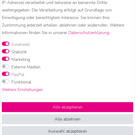
IP-Adresse) verarbeitet und teilweise an benannte Dritte
weitergegeben. Die Verarbeitung erfolgt auf Grundlage von
Einwilligung oder berechtigtem Interesse. Sie können Ihre
Zustimmung jederzeit erteilen, ablehnen oder widerrufen. Weitere
Informationen finden Sie in unserer
Daten­schutz­erklärung
.
Essenziell
Statistik
Marketing
Externe Medien
PayPal
Zauberhaftes &
Funktional
Weitere Einstellungen
Besonderes
Alle akzeptieren
Alle ablehnen
Ob farbenfrohe Festival Kleidung, entspannte Goa Mode,
Auswahl akzeptieren