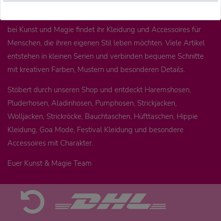
lässige Boho Kleidung, bequeme Yogahosen, luftige
Sommerhosen oder warme Jacken für die kältere Jahreszeit –
bei Kunst und Magie findet ihr Kleidung und Accessoires für
Menschen, die ihren eigenen Stil leben möchten. Viele Artikel
entstehen in kleinen Serien und verbinden bequeme Schnitte
mit kreativen Farben, Mustern und besonderen Details.
Stöbert durch unseren Shop und entdeckt Haremshosen,
Pluderhosen, Aladinhosen, Pumphosen, Strickjacken,
Wolljacken, Strickröcke, Bauchtaschen, Hüfttaschen, Hippie
Kleidung, Goa Mode, Festival Kleidung und besondere
Accessoires mit Charakter.
Euer Kunst & Magie Team