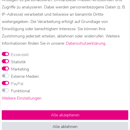
Verarbeitung und Qualität. So können wir viele unserer
Zugriffe zu analysieren. Dabei werden personenbezogene Daten (z. B.
Produkte persönlich begleiten – von der Auswahl der
IP-Adresse) verarbeitet und teilweise an benannte Dritte
Materialien bis zur fertigen Ware.
weitergegeben. Die Verarbeitung erfolgt auf Grundlage von
Einwilligung oder berechtigtem Interesse. Sie können Ihre
Zustimmung jederzeit erteilen, ablehnen oder widerrufen. Weitere
Informationen finden Sie in unserer
Daten­schutz­erklärung
.
Essenziell
Statistik
Marketing
Externe Medien
PayPal
Funktional
Zauberhaftes &
Weitere Einstellungen
Besonderes
Alle akzeptieren
Alle ablehnen