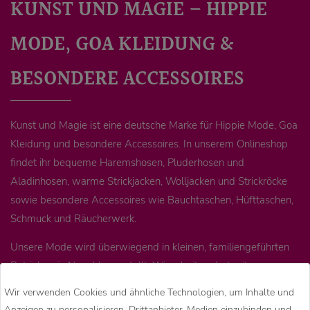
KUNST UND MAGIE – HIPPIE
MODE, GOA KLEIDUNG &
BESONDERE ACCESSOIRES
Kunst und Magie ist eine deutsche Marke für Hippie Mode, Goa
Kleidung und besondere Accessoires. In unserem Onlineshop
findet ihr bequeme Haremshosen, Pluderhosen und
Aladinhosen, warme Strickjacken, Wolljacken und Strickröcke
sowie besondere Accessoires wie Bauchtaschen, Hüfttaschen,
Schmuck und Räucherwerk.
Unsere Mode wird überwiegend in kleinen, familiengeführten
Betrieben in Nepal hergestellt. Wir arbeiten dort mit
langjährigen Partnern zusammen. Unsere Geschäftspartner und
Wir verwenden Cookies und ähnliche Technologien, um Inhalte und
unser Team vor Ort prüfen regelmäßig Arbeitsbedingungen,
Anzeigen zu personalisieren, Drittanbieter-Medien einzubinden und