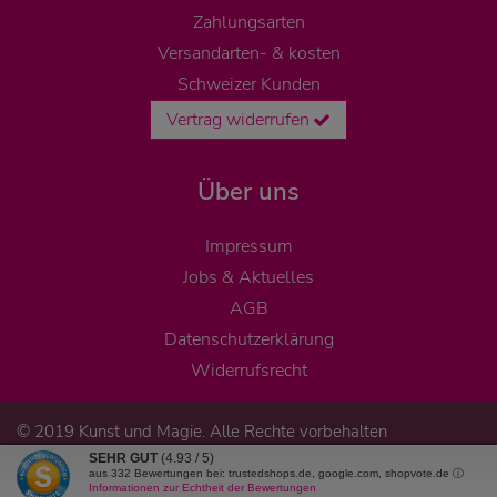
Zahlungsarten
Versandarten- & kosten
Schweizer Kunden
Vertrag widerrufen
Über uns
Impressum
Jobs & Aktuelles
AGB
Datenschutzerklärung
Widerrufsrecht
© 2019 Kunst und Magie. Alle Rechte vorbehalten
SEHR GUT
(4.93 / 5)
aus
332
Bewertungen bei: trustedshops.de, google.com, shopvote.de ⓘ
Informationen zur Echtheit der Bewertungen