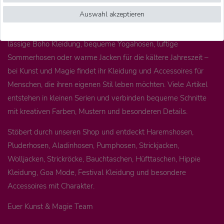
Auswahl akzeptieren
Ob farbenfrohe Festival Kleidung, entspannte Goa Mode,
lässige Boho Kleidung, bequeme Yogahosen, luftige
Sommerhosen oder warme Jacken für die kältere Jahreszeit –
bei Kunst und Magie findet ihr Kleidung und Accessoires für
Menschen, die ihren eigenen Stil leben möchten. Viele Artikel
entstehen in kleinen Serien und verbinden bequeme Schnitte
mit kreativen Farben, Mustern und besonderen Details.
Stöbert durch unseren Shop und entdeckt Haremshosen,
Pluderhosen, Aladinhosen, Pumphosen, Strickjacken,
Wolljacken, Strickröcke, Bauchtaschen, Hüfttaschen, Hippie
Kleidung, Goa Mode, Festival Kleidung und besondere
Accessoires mit Charakter.
Euer Kunst & Magie Team