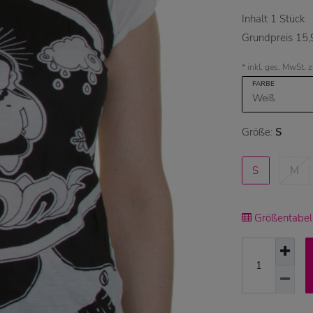
Inhalt
1
Stück
Grundpreis
15,
* inkl. ges. MwSt. 
FARBE
Größe:
S
S
M
Größentabell