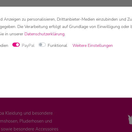
 Anzeigen zu personalisieren, Drittanbieter-Medien einzubinden und Zu
rgegeben. Die Verarbeitung erfolgt auf Grundlage von Einwilligung oder 
Sie in unserer
Daten­schutz­erklärung
.
schiedene Bildschirmeinstellungen sind möglich!
edien
PayPal
Funktional
Weitere Einstellungen
MODE, GOA KLEIDUNG & BESONDER
Goa Kleidung und besondere
remshosen, Pluderhosen und
e sowie besondere Accessoires