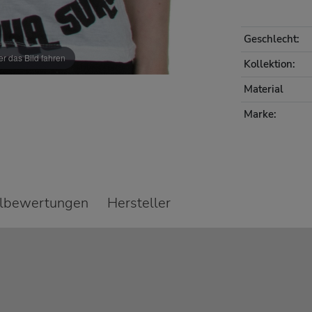
Geschlecht:
r das Bild fahren
Kollektion:
Material
Marke:
elbewertungen
Hersteller
s