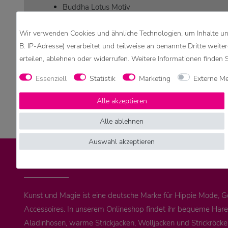
Buddha Lotus Motiv
Angesagter Knitter Look
Wir verwenden Cookies und ähnliche Technologien, um Inhalte und
100 % Baumwolle
B. IP-Adresse) verarbeitet und teilweise an benannte Dritte weite
Achtung:
erteilen, ablehnen oder widerrufen. Weitere Informationen finden 
Leichte Farbabweichungen in der Darstellung durch ver
Essenziell
Statistik
Marketing
Externe M
Alle akzeptieren
Alle ablehnen
Auswahl akzeptieren
KUNST UND MAGIE – HIPPIE 
Kunst und Magie ist eine deutsche Marke für Hippie Mode, 
Accessoires. In unserem Onlineshop findet ihr bequeme Ha
Aladinhosen, warme Strickjacken, Wolljacken und Strickröck