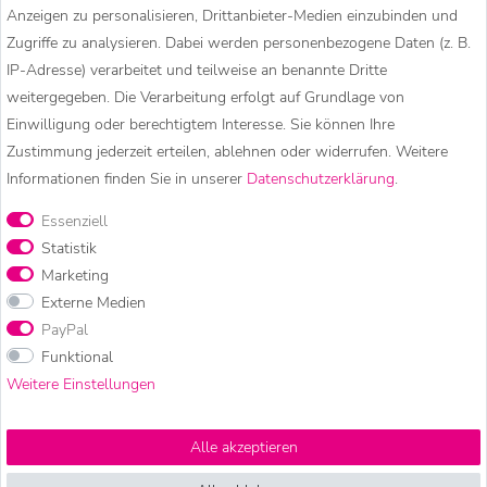
Anzeigen zu personalisieren, Drittanbieter-Medien einzubinden und
KUNST UND MAGIE – HIPPIE
Zugriffe zu analysieren. Dabei werden personenbezogene Daten (z. B.
IP-Adresse) verarbeitet und teilweise an benannte Dritte
MODE, GOA KLEIDUNG &
weitergegeben. Die Verarbeitung erfolgt auf Grundlage von
Einwilligung oder berechtigtem Interesse. Sie können Ihre
BESONDERE ACCESSOIRES
Zustimmung jederzeit erteilen, ablehnen oder widerrufen. Weitere
Informationen finden Sie in unserer
Daten­schutz­erklärung
.
Essenziell
Kunst und Magie ist eine deutsche Marke für Hippie Mode, Goa
Statistik
Kleidung und besondere Accessoires. In unserem Onlineshop
Marketing
findet ihr bequeme Haremshosen, Pluderhosen und
Externe Medien
Aladinhosen, warme Strickjacken, Wolljacken und Strickröcke
PayPal
sowie besondere Accessoires wie Bauchtaschen, Hüfttaschen,
Funktional
Schmuck und Räucherwerk.
Weitere Einstellungen
Unsere Mode wird überwiegend in kleinen, familiengeführten
Alle akzeptieren
Betrieben in Nepal hergestellt. Wir arbeiten dort mit
langjährigen Partnern zusammen. Unsere Geschäftspartner und