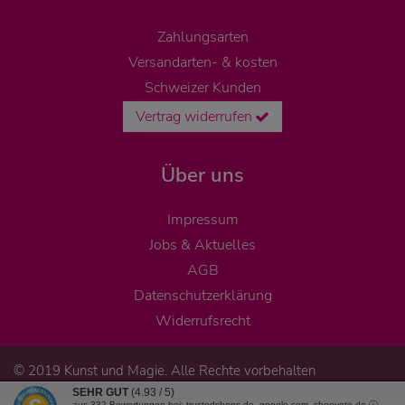
Zahlungsarten
Versandarten- & kosten
Schweizer Kunden
Vertrag widerrufen
Über uns
Impressum
Jobs & Aktuelles
AGB
Datenschutzerklärung
Widerrufsrecht
© 2019 Kunst und Magie. Alle Rechte vorbehalten
SEHR GUT
(4.93 / 5)
aus
332
Bewertungen bei: trustedshops.de, google.com, shopvote.de ⓘ