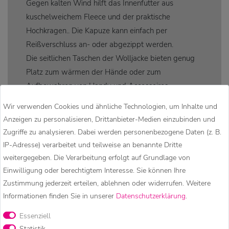
Gegen kalten Wind hilft das Innenfutter aus
kuschelweichem Fleece und der praktische
Hochkragen.. Die Kapuze kann einfach per
Reißverschluss an- oder abgezippt werden.
Die seitlichen Taschen der Wolljacke bieten genug
Platz zum wärmen der Hände oder zum
Aufbewahren von Handy und Accessoires.
Durch die Tunnelzüge an Kaputze und Bund lässt
Wir verwenden Cookies und ähnliche Technologien, um Inhalte und
sich die Winterjacke ganz einfach individuell
Anzeigen zu personalisieren, Drittanbieter-Medien einzubinden und
anpassen.
Zugriffe zu analysieren. Dabei werden personenbezogene Daten (z. B.
IP-Adresse) verarbeitet und teilweise an benannte Dritte
Der Mix von Zopfmuster und Rifflemuste, sowie
weitergegeben. Die Verarbeitung erfolgt auf Grundlage von
auch die Spezielle-Vintage-Waschung geben der
Einwilligung oder berechtigtem Interesse. Sie können Ihre
Jacke einen charmanten unvergleichlichen Look
Zustimmung jederzeit erteilen, ablehnen oder widerrufen. Weitere
Diese gestrickte Winterjacke aus Neuseeländischer
Informationen finden Sie in unserer
Daten­schutz­erklärung
.
Schurwolle besticht durch Ihren legeren klassischen
Essenziell
Schnitt und die besonders hochwertige, weiche und
Statistik