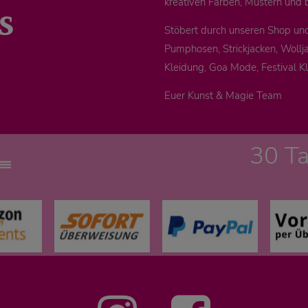
s
kreativen Farben, Mustern und 
Stöbert durch unseren Shop un
Pumphosen, Strickjacken, Wollja
Kleidung, Goa Mode, Festival K
Euer Kunst & Magie Team
30 T