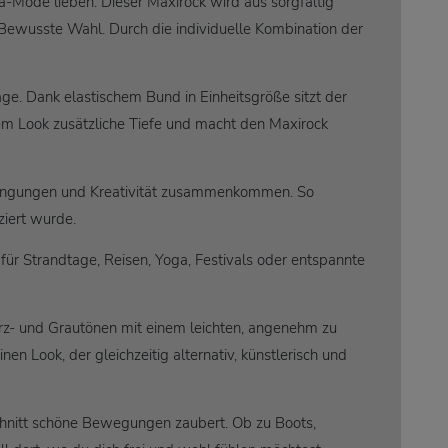
a-Mode lieben. Dieser Maxirock wird aus sorgfältig
ne Bewusste Wahl. Durch die individuelle Kombination der
e. Dank elastischem Bund in Einheitsgröße sitzt der
em Look zusätzliche Tiefe und macht den Maxirock
sbedingungen und Kreativität zusammenkommen. So
ziert wurde.
für Strandtage, Reisen, Yoga, Festivals oder entspannte
arz- und Grautönen mit einem leichten, angenehm zu
n Look, der gleichzeitig alternativ, künstlerisch und
Schnitt schöne Bewegungen zaubert. Ob zu Boots,