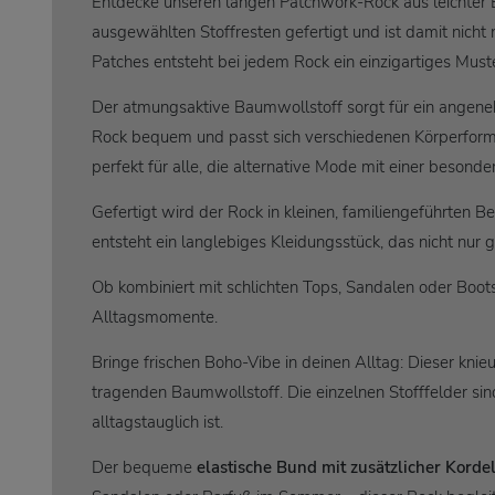
Entdecke unseren langen Patchwork-Rock aus leichter Ba
ausgewählten Stoffresten gefertigt und ist damit nicht 
Patches entsteht bei jedem Rock ein einzigartiges Muste
Der atmungsaktive Baumwollstoff sorgt für ein angene
Rock bequem und passt sich verschiedenen Körperforme
perfekt für alle, die alternative Mode mit einer besond
Gefertigt wird der Rock in kleinen, familiengeführten
entsteht ein langlebiges Kleidungsstück, das nicht nur 
Ob kombiniert mit schlichten Tops, Sandalen oder Boots
Alltagsmomente.
Bringe frischen Boho-Vibe in deinen Alltag: Dieser kn
tragenden Baumwollstoff. Die einzelnen Stofffelder sind
alltagstauglich ist.
Der bequeme
elastische Bund mit zusätzlicher Korde