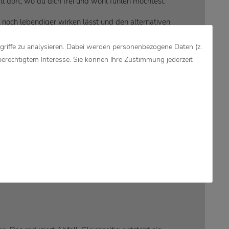
 dort, wo du dich frei und wohl fühlen möchtest.
noch lebendiger wirken lässt und den alternativen
griffe zu analysieren. Dabei werden personenbezogene Daten (z.
berechtigtem Interesse. Sie können Ihre Zustimmung jederzeit