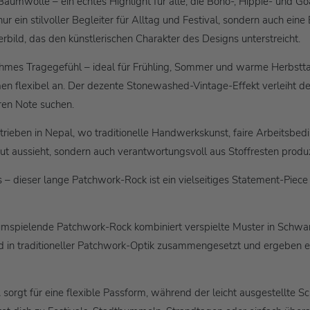
umwolle – ein echtes Highlight für alle, die Boho-, Hippie- und Go
nur ein stilvoller Begleiter für Alltag und Festival, sondern auch ei
rbild, das den künstlerischen Charakter des Designs unterstreicht.
hmes Tragegefühl – ideal für Frühling, Sommer und warme Herbsttag
n flexibel an. Der dezente Stonewashed-Vintage-Effekt verleiht d
eren Note suchen.
 Betrieben in Nepal, wo traditionelle Handwerkskunst, faire Arbeit
gut aussieht, sondern auch verantwortungsvoll aus Stoffresten produ
 – dieser lange Patchwork-Rock ist ein vielseitiges Statement-Piece 
ieumspielende Patchwork-Rock kombiniert verspielte Muster in Schw
 in traditioneller Patchwork-Optik zusammengesetzt und ergeben eine
l
sorgt für eine flexible Passform, während der leicht ausgestellte 