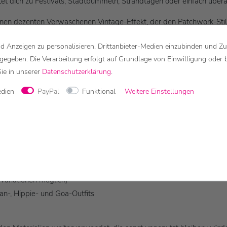
t dich zu Festivals, Stadtbummeln, Strandtagen oder einfach überall
nen dezenten Verwaschenen Vintage-Effekt, der den Patchwork-Stil 
 Anzeigen zu personalisieren, Drittanbieter-Medien einzubinden und Zu
 elastischem Bund vielen Körperformen bequem und flexibel.
rgegeben. Die Verarbeitung erfolgt auf Grundlage von Einwilligung oder 
Sie in unserer
Daten­schutz­erklärung
.
edien
PayPal
Funktional
Weitere Einstellungen
mmer und Herbst
eidung von Abfall
Variationen möglich)
ian-, Hippie- und Goa-Outfits