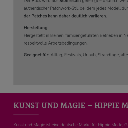
Der Rock wird aus
Stoffresten
gefertigt – dadurch werd
authentischer Patchwork-Stil, bei dem jedes Modell du
der Patches kann daher deutlich variieren
.
Herstellung:
Hergestellt in kleinen, familiengeführten Betrieben in
respektvolle Arbeitsbedingungen.
Geeignet für:
Alltag, Festivals, Urlaub, Strandtage, al
KUNST UND MAGIE – HIPPIE 
Kunst und Magie ist eine deutsche Marke für Hippie Mode, 