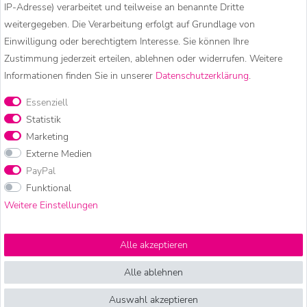
Musterfirma GmbH
IP-Adresse) verarbeitet und teilweise an benannte Dritte
Datenschutzbeauftragter
weitergegeben. Die Verarbeitung erfolgt auf Grundlage von
Musterstraße 17a
Einwilligung oder berechtigtem Interesse. Sie können Ihre
D - 12345 Musterhausen
Zustimmung jederzeit erteilen, ablehnen oder widerrufen. Weitere
Fon
+49 (0)123 456 780
Informationen finden Sie in unserer
Daten­schutz­erklärung
.
Fax
+49 (0)123 456 789
Essenziell
E-Mail
datenschutz@mustershop.de
Statistik
Marketing
At vero eos et accusam et justo duo dolores et ea. Stet clita
Externe Medien
kasd gubergren, no sea takimata sanctus est Lorem ipsum
PayPal
dolor sit amet. Lorem ipsum dolor sit amet, consetetur
Funktional
sadipscing elitr, sed diam nonumy eirmod tempor invidunt ut
Weitere Einstellungen
labore et.
Alle akzeptieren
KUNST UND MAGIE – HIPPIE
Alle ablehnen
MODE, GOA KLEIDUNG &
Auswahl akzeptieren