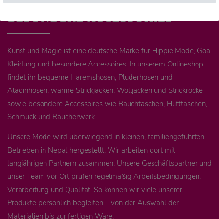
BESONDERE ACCESSOIRES
Kunst und Magie ist eine deutsche Marke für Hippie Mode, Goa
Kleidung und besondere Accessoires. In unserem Onlineshop
findet ihr bequeme Haremshosen, Pluderhosen und
Aladinhosen, warme Strickjacken, Wolljacken und Strickröcke
sowie besondere Accessoires wie Bauchtaschen, Hüfttaschen,
Schmuck und Räucherwerk.
Unsere Mode wird überwiegend in kleinen, familiengeführten
Betrieben in Nepal hergestellt. Wir arbeiten dort mit
langjährigen Partnern zusammen. Unsere Geschäftspartner und
unser Team vor Ort prüfen regelmäßig Arbeitsbedingungen,
Verarbeitung und Qualität. So können wir viele unserer
Produkte persönlich begleiten – von der Auswahl der
Materialien bis zur fertigen Ware.