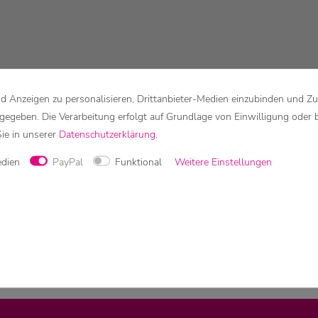
 Anzeigen zu personalisieren, Drittanbieter-Medien einzubinden und Zu
rgegeben. Die Verarbeitung erfolgt auf Grundlage von Einwilligung oder 
Sie in unserer
Daten­schutz­erklärung
.
edien
PayPal
Funktional
Weitere Einstellungen
edes Teil ist ein Unikat!
n die Farben geringfügig von der Abbildung abweichen.