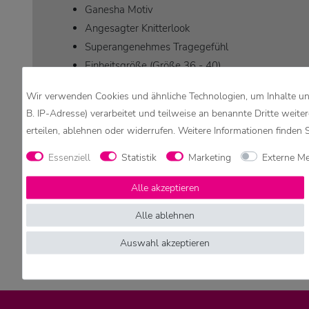
Ganesha Motiv
Angesagter Knitterlook
Superangenehmes Tragegefühl
Einheitsgröße (Größe 36 - 40)
100 % Baumwolle
Wir verwenden Cookies und ähnliche Technologien, um Inhalte und
Aus fairem Einkauf
B. IP-Adresse) verarbeitet und teilweise an benannte Dritte weite
Made in Thailand
erteilen, ablehnen oder widerrufen. Weitere Informationen finden 
Achtung:
Essenziell
Statistik
Marketing
Externe M
Die Anordnung / Reihenfolge der Farben kann variieren. J
Alle akzeptieren
Aufgrund verschiedener Bildschirmeinstellungen könne
Alle ablehnen
Auswahl akzeptieren