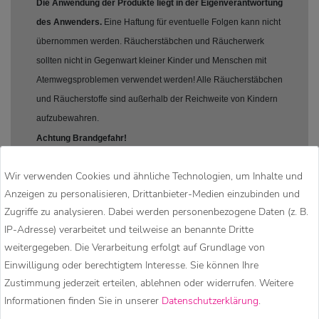
Die Anwendung der Produkte liegt in der Eigenverantwortung
des Anwenders.
Eine Haftung für eventuelle Folgen kann nicht
übernommen werden. Räucherstäbchen und Räucherwerk
sollten nicht in Gegenwart kleiner Kinder und Menschen mit
Atemwegsproblemen verwendet werden! Alle Räucherstäbchen
und Räucherstoffe sind außerhalb der Reichweite von Kindern
aufzubewahren.
Achtung Brandgefahr!
Bei allen Methoden des Räucherns ist besondere Vorsicht
Wir verwenden Cookies und ähnliche Technologien, um Inhalte und
geboten.Räucherstäbchen Räucherschale während des
Anzeigen zu personalisieren, Drittanbieter-Medien einzubinden und
Gebrauchs und danach bis zur vollständigen Erlöschung der
Zugriffe zu analysieren. Dabei werden personenbezogene Daten (z. B.
Flamme oder Glut nie unbeaufsichtigt lassen. Unvollständig
IP-Adresse) verarbeitet und teilweise an benannte Dritte
verglühte Kohlen nie in den Abfall entsorgen. Der Boden einer
weitergegeben. Die Verarbeitung erfolgt auf Grundlage von
Räucherschale kann heiß werden und sollte daher auf eine
Einwilligung oder berechtigtem Interesse. Sie können Ihre
feuerfeste Unterlage/Untergrund gestelltt werden.
Zustimmung jederzeit erteilen, ablehnen oder widerrufen. Weitere
Informationen finden Sie in unserer
Daten­schutz­erklärung
.