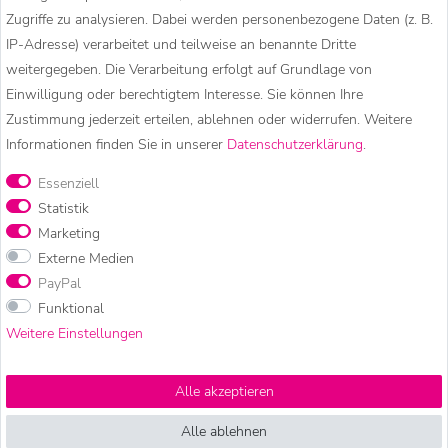
Kängurutaschen vorne für Ihre kleinen
Zugriffe zu analysieren. Dabei werden personenbezogene Daten (z. B.
Essentials.
IP-Adresse) verarbeitet und teilweise an benannte Dritte
weitergegeben. Die Verarbeitung erfolgt auf Grundlage von
Komfort
: Die Jacke ist nicht nur ein Blickfang,
Einwilligung oder berechtigtem Interesse. Sie können Ihre
sie bietet auch einen unglaublich weichen und
Zustimmung jederzeit erteilen, ablehnen oder widerrufen. Weitere
angenehmen Tragekomfort, unterstützt durch
Informationen finden Sie in unserer
Daten­schutz­erklärung
.
das warme Polarfleece-Futter.
Essenziell
Das Streifenmuster variiert von Jacke zu Jacke, was
Statistik
jedes Exemplar zu einem echten Unikat macht. Alle
Marketing
Farben bleiben jedoch gleich. Überschüssige
Externe Medien
Stoffreste werden kunstvoll zu Taschen und Beuteln
PayPal
im Patchwork-Stil weiterverarbeitet.
Funktional
Weitere Einstellungen
Ideal für:
Festivals, Freizeitaktivitäten oder einfach
für alle, die sich mit einem einzigartigen Look von
Alle akzeptieren
der Masse abheben möchten. Perfekt für die
unabhängigen und kreativen Seelen, die mit ihrem
Alle ablehnen