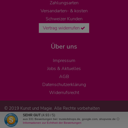
Zahlungsarten
Versandarten- & kosten
Schweizer Kunden
Vertrag widerrufen
Über uns
Impressum
Jobs & Aktuelles
AGB
Datenschutzerklärung
Widerrufsrecht
© 2019 Kunst und Magie. Alle Rechte vorbehalten
SEHR GUT
(4.93 / 5)
aus
331
Bewertungen bei: trustedshops.de, google.com, shopvote.de ⓘ
Informationen zur Echtheit der Bewertungen