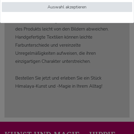
Stil ein Statement setzen möchten.
Auswahl akzeptieren
Bitte beachten Sie:
Aufgrund von unterschiedlichen
Bildschirmeinstellungen kann die tatsächliche Farbe
des Produkts leicht von den Bildern abweichen.
Handgefertigte Textilien können leichte
Farbunterschiede und vereinzelte
Unregelmäßigkeiten aufweisen, die ihren
einzigartigen Charakter unterstreichen.
Bestellen Sie jetzt und erleben Sie ein Stück
Himalaya-Kunst und -Magie in Ihrem Alltag!