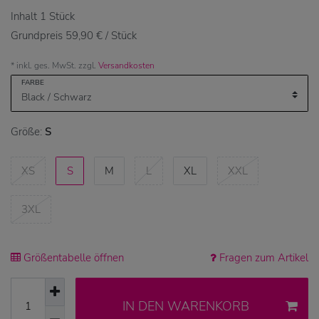
Inhalt
1
Stück
Grundpreis
59,90 € / Stück
* inkl. ges. MwSt. zzgl.
Versandkosten
FARBE
Größe:
S
XS
S
M
L
XL
XXL
3XL
Größentabelle öffnen
Fragen zum Artikel
IN DEN WARENKORB