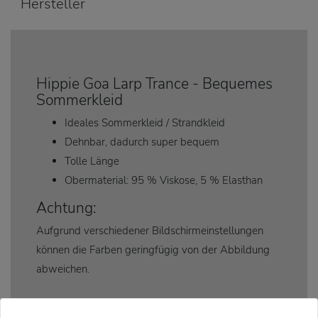
Hersteller
Hippie Goa Larp Trance - Bequemes
Sommerkleid
Ideales Sommerkleid / Strandkleid
Dehnbar, dadurch super bequem
Tolle Länge
Obermaterial: 95 % Viskose, 5 % Elasthan
Achtung:
Aufgrund verschiedener Bildschirmeinstellungen
können die Farben geringfügig von der Abbildung
abweichen.