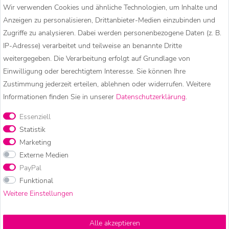
Wir verwenden Cookies und ähnliche Technologien, um Inhalte und
Anzeigen zu personalisieren, Drittanbieter-Medien einzubinden und
Zugriffe zu analysieren. Dabei werden personenbezogene Daten (z. B.
KUNST UND MAGIE – HIPPIE
IP-Adresse) verarbeitet und teilweise an benannte Dritte
weitergegeben. Die Verarbeitung erfolgt auf Grundlage von
MODE, GOA KLEIDUNG &
Einwilligung oder berechtigtem Interesse. Sie können Ihre
Zustimmung jederzeit erteilen, ablehnen oder widerrufen. Weitere
BESONDERE ACCESSOIRES
Informationen finden Sie in unserer
Daten­schutz­erklärung
.
Essenziell
Statistik
Kunst und Magie ist eine deutsche Marke für Hippie Mode, Goa
Marketing
Kleidung und besondere Accessoires. In unserem Onlineshop
Externe Medien
findet ihr bequeme Haremshosen, Pluderhosen und
PayPal
Aladinhosen, warme Strickjacken, Wolljacken und Strickröcke
Funktional
sowie besondere Accessoires wie Bauchtaschen, Hüfttaschen,
Weitere Einstellungen
Schmuck und Räucherwerk.
Alle akzeptieren
Unsere Mode wird überwiegend in kleinen, familiengeführten