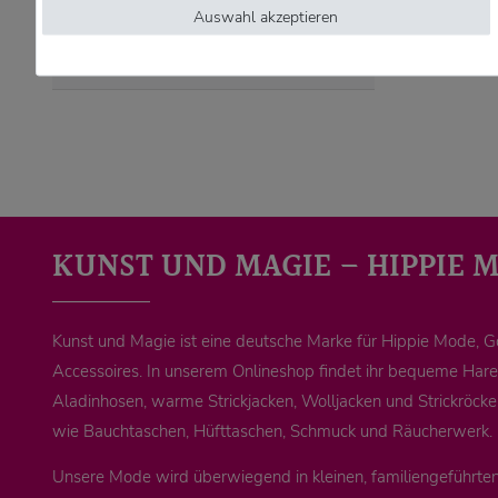
Räucherstäbchen
Auswahl akzeptieren
Zimbeln
KUNST UND MAGIE – HIPPIE 
Kunst und Magie ist eine deutsche Marke für Hippie Mode, 
Accessoires. In unserem Onlineshop findet ihr bequeme Ha
Aladinhosen, warme Strickjacken, Wolljacken und Strickröck
wie Bauchtaschen, Hüfttaschen, Schmuck und Räucherwerk.
Unsere Mode wird überwiegend in kleinen, familiengeführten 