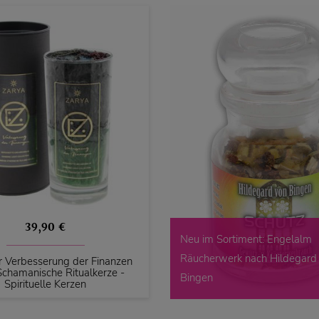
39,90 €
Neu im Sortiment: Engelalm
Räucherwerk nach Hildegard
r Verbesserung der Finanzen
Schamanische Ritualkerze -
Bingen
Spirituelle Kerzen