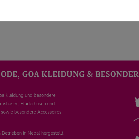
MODE, GOA KLEIDUNG & BESONDER
Goa Kleidung und besondere
remshosen, Pluderhosen und
e sowie besondere Accessoires
Betrieben in Nepal hergestellt.