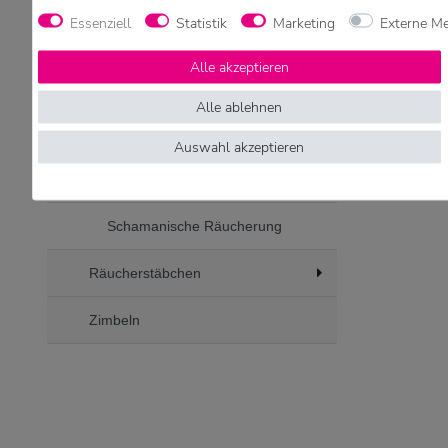
Essenziell
Statistik
Marketing
Externe M
Engelräucherungen Holy
Smokes
Alle akzeptieren
Alle ablehnen
Kraftvoll Räuchern
Räuchermischungen
Auswahl akzeptieren
Germanische Räucherung
Schamanische Räucherung
Räucherstäbchen
Zimbeln