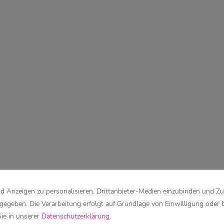
 Anzeigen zu personalisieren, Drittanbieter-Medien einzubinden und Zu
rgegeben. Die Verarbeitung erfolgt auf Grundlage von Einwilligung oder 
Sie in unserer
Daten­schutz­erklärung
.