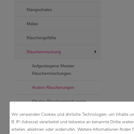
Klangschalen
Malas
Räuchergefäße
Räuchermischung
Aufgestiegene Meister
Räuchermischungen
Avalon Räucherungen
Chakra Räuchermischungen
Wir verwenden Cookies und ähnliche Technologien, um Inhalte und
Einfach Räuchern -
B. IP-Adresse) verarbeitet und teilweise an benannte Dritte weite
Räuchermischungen aus dem
erteilen, ablehnen oder widerrufen. Weitere Informationen finden 
Buch