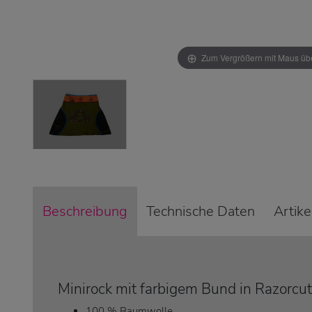
Zum Vergrößern mit Maus übe
Beschreibung
Technische Daten
Artik
Minirock mit farbigem Bund in Razorcu
100 % Baumwolle