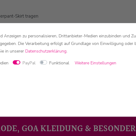
erpant-Skirt tragen
 Anzeigen zu personalisieren, Drittanbieter-Medien einzubinden und Zu
rgegeben. Die Verarbeitung erfolgt auf Grundlage von Einwilligung oder 
Sie in unserer
Daten­schutz­erklärung
.
arbe und Muster variieren.
edien
PayPal
Funktional
Weitere Einstellungen
n die Farben geringfügig von der Abbildung abweichen.
MODE, GOA KLEIDUNG & BESONDER