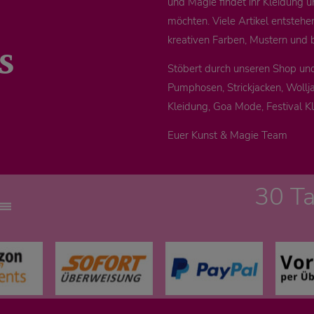
und Magie findet ihr Kleidung u
möchten. Viele Artikel entstehe
s
kreativen Farben, Mustern und 
Stöbert durch unseren Shop un
Pumphosen, Strickjacken, Wollja
Kleidung, Goa Mode, Festival K
Euer Kunst & Magie Team
30 T