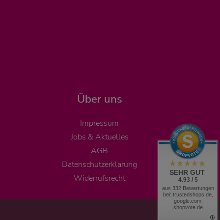
Über uns
Impressum
Jobs & Aktuelles
AGB
Datenschutzerklärung
SEHR GUT
Widerrufsrecht
4.93 / 5
aus 332 Bewertungen
bei: trustedshops.de,
google.com,
shopvote.de