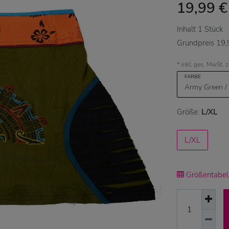
19,99 
Inhalt
1
Stück
Grundpreis
19,
* inkl. ges. MwSt. 
FARBE
Größe:
L/XL
L/XL
Größentabell