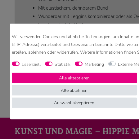
Mit elastischem, dehnbarem Bund
Wunderbar mit Leggins kombinierbar oder als Ov
Handgearbeitete Prints
Jeder Rock ist ein Unikat!
Wir verwenden Cookies und ähnliche Technologien, um Inhalte und
Made in Nepal
B. IP-Adresse) verarbeitet und teilweise an benannte Dritte weite
erteilen, ablehnen oder widerrufen. Weitere Informationen finden 
Achtung:
Die Verzierungen und Ziernähte können in Anordnung, F
Essenziell
Statistik
Marketing
Externe M
Aufgrund verschiedener Bildschirmeinstellungen könne
Alle akzeptieren
Alle ablehnen
Auswahl akzeptieren
KUNST UND MAGIE – HIPPIE 