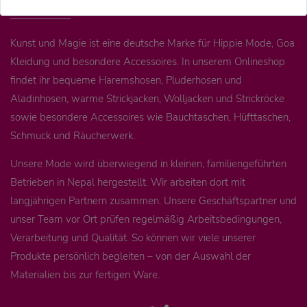
Kunst und Magie ist eine deutsche Marke für Hippie Mode, Goa
Kleidung und besondere Accessoires. In unserem Onlineshop
findet ihr bequeme Haremshosen, Pluderhosen und
Aladinhosen, warme Strickjacken, Wolljacken und Strickröcke
sowie besondere Accessoires wie Bauchtaschen, Hüfttaschen,
Schmuck und Räucherwerk.
Unsere Mode wird überwiegend in kleinen, familiengeführten
Betrieben in Nepal hergestellt. Wir arbeiten dort mit
langjährigen Partnern zusammen. Unsere Geschäftspartner und
unser Team vor Ort prüfen regelmäßig Arbeitsbedingungen,
Verarbeitung und Qualität. So können wir viele unserer
Produkte persönlich begleiten – von der Auswahl der
Materialien bis zur fertigen Ware.