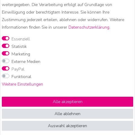
Die Gummizüge unten an den Hosenbeinen können
weitergegeben. Die Verarbeitung erfolgt auf Grundlage von
auch auf Kniehöhe getragen werden und
Einwilligung oder berechtigtem Interesse. Sie können Ihre
verwandeln so die Haremshose in einen bequemen
Zustimmung jederzeit erteilen, ablehnen oder widerrufen. Weitere
Hosenrock.
Informationen finden Sie in unserer
Daten­schutz­erklärung
.
Achtung:
Essenziell
Leichte Farbabweichungen in der Darstellung durch
Statistik
Marketing
verschiedene Bildschirmeinstellungen sind möglich!
Externe Medien
PayPal
Funktional
Weitere Einstellungen
KUNST UND MAGIE – HIPPIE
Alle akzeptieren
Alle ablehnen
MODE, GOA KLEIDUNG &
Auswahl akzeptieren
BESONDERE ACCESSOIRES