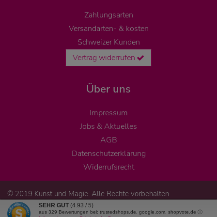
Zahlungsarten
Versandarten- & kosten
Schweizer Kunden
Vertrag widerrufen
Über uns
Impressum
Jobs & Aktuelles
AGB
Datenschutzerklärung
Widerrufsrecht
© 2019 Kunst und Magie. Alle Rechte vorbehalten
SEHR GUT
(4.93 / 5)
aus
329
Bewertungen bei: trustedshops.de, google.com, shopvote.de ⓘ