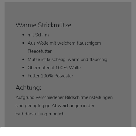
Warme Strickmütze
mit Schirm
Aus Wolle mit weichem flauschigem
Fleecefutter
Mütze ist kuschelig, warm und flauschig
Obermaterial 100% Wolle
Futter 100% Polyester
Achtung:
Aufgrund verschiedener Bildschirmeinstellungen
sind geringfügige Abweichungen in der
Farbdarstellung möglich.