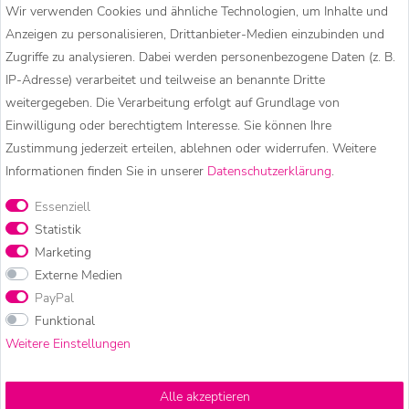
Wir verwenden Cookies und ähnliche Technologien, um Inhalte und
Anzeigen zu personalisieren, Drittanbieter-Medien einzubinden und
Zugriffe zu analysieren. Dabei werden personenbezogene Daten (z. B.
KUNST UND MAGIE – HIPPIE
IP-Adresse) verarbeitet und teilweise an benannte Dritte
weitergegeben. Die Verarbeitung erfolgt auf Grundlage von
MODE, GOA KLEIDUNG &
Einwilligung oder berechtigtem Interesse. Sie können Ihre
Zustimmung jederzeit erteilen, ablehnen oder widerrufen. Weitere
BESONDERE ACCESSOIRES
Informationen finden Sie in unserer
Daten­schutz­erklärung
.
Essenziell
Statistik
Kunst und Magie ist eine deutsche Marke für Hippie Mode, Goa
Marketing
Kleidung und besondere Accessoires. In unserem Onlineshop
Externe Medien
findet ihr bequeme Haremshosen, Pluderhosen und
PayPal
Aladinhosen, warme Strickjacken, Wolljacken und Strickröcke
Funktional
sowie besondere Accessoires wie Bauchtaschen, Hüfttaschen,
Weitere Einstellungen
Schmuck und Räucherwerk.
Unsere Mode wird überwiegend in kleinen, familiengeführten
Alle akzeptieren