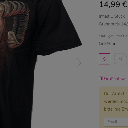
14,99 
Inhalt
1
Stück
Grundpreis
14,
* inkl. ges. MwSt. 
Größe:
S
S
M
Größentabell
Der Artikel 
werden möcht
bitte ihre Em