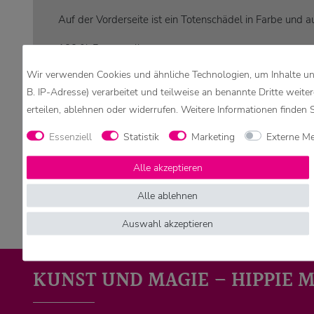
Auf der Vorderseite ist ein Totenschädel in Farbe und 
100 % Baumwolle
Wir verwenden Cookies und ähnliche Technologien, um Inhalte und
Mit hochwertigem beständigem Druck
B. IP-Adresse) verarbeitet und teilweise an benannte Dritte weite
Behält auch nach vielem Waschen noch Form und Farbe!
erteilen, ablehnen oder widerrufen. Weitere Informationen finden 
Achtung:
Essenziell
Statistik
Marketing
Externe M
Leichte Farbabweichungen in der Darstellung durch ver
Alle akzeptieren
Alle ablehnen
Auswahl akzeptieren
KUNST UND MAGIE – HIPPIE 