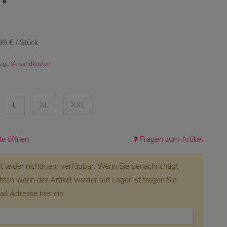
*
€
99 € / Stück
zzgl.
Versandkosten
L
XL
XXL
e öffnen
Fragen zum Artikel
ist leider nichtmehr verfügbar. Wenn Sie benachrichtigt
en wenn der Artikel wieder auf Lager ist tragen Sie
ail Adresse hier ein.