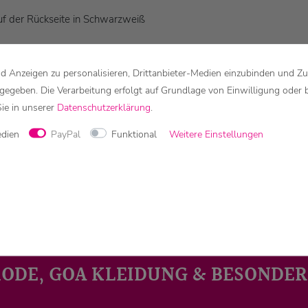
auf der Rückseite in Schwarzweiß
 Anzeigen zu personalisieren, Drittanbieter-Medien einzubinden und Zu
rgegeben. Die Verarbeitung erfolgt auf Grundlage von Einwilligung oder 
!!
Sie in unserer
Daten­schutz­erklärung
.
edien
PayPal
Funktional
Weitere Einstellungen
schiedene Bildschirmeinstellungen sind möglich!
MODE, GOA KLEIDUNG & BESONDER