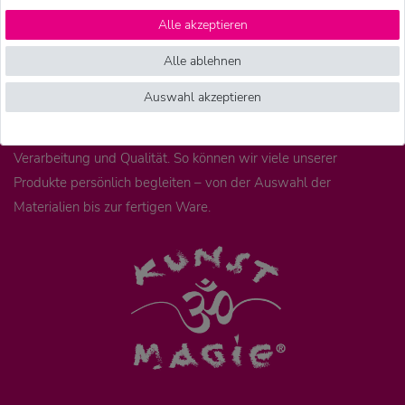
Schmuck und Räucherwerk.
Alle akzeptieren
Unsere Mode wird überwiegend in kleinen, familiengeführten
Alle ablehnen
Betrieben in Nepal hergestellt. Wir arbeiten dort mit
Auswahl akzeptieren
langjährigen Partnern zusammen. Unsere Geschäftspartner und
unser Team vor Ort prüfen regelmäßig Arbeitsbedingungen,
Verarbeitung und Qualität. So können wir viele unserer
Produkte persönlich begleiten – von der Auswahl der
Materialien bis zur fertigen Ware.