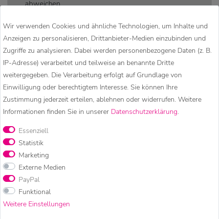
abweichen.
Wir verwenden Cookies und ähnliche Technologien, um Inhalte und
Anzeigen zu personalisieren, Drittanbieter-Medien einzubinden und
Zugriffe zu analysieren. Dabei werden personenbezogene Daten (z. B.
IP-Adresse) verarbeitet und teilweise an benannte Dritte
weitergegeben. Die Verarbeitung erfolgt auf Grundlage von
KUNST UND MAGIE – HIPPIE
Einwilligung oder berechtigtem Interesse. Sie können Ihre
Zustimmung jederzeit erteilen, ablehnen oder widerrufen. Weitere
MODE, GOA KLEIDUNG &
Informationen finden Sie in unserer
Daten­schutz­erklärung
.
BESONDERE ACCESSOIRES
Essenziell
Statistik
Marketing
Kunst und Magie ist eine deutsche Marke für Hippie Mode, Goa
Externe Medien
Kleidung und besondere Accessoires. In unserem Onlineshop
PayPal
Funktional
findet ihr bequeme Haremshosen, Pluderhosen und
Weitere Einstellungen
Aladinhosen, warme Strickjacken, Wolljacken und Strickröcke
sowie besondere Accessoires wie Bauchtaschen, Hüfttaschen,