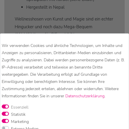
Hergestellt in Nepal
Wellnesshosen von Kunst und Magie sind ein echter
Hingucker und noch dazu Mega-Bequem
#Wohlfühlhose für SIE und IHN
Achtung:
Wir verwenden Cookies und ähnliche Technologien, um Inhalte und
Anzeigen zu personalisieren, Drittanbieter-Medien einzubinden und
Leichte Farbabweichungen in der Darstellung durch
Zugriffe zu analysieren. Dabei werden personenbezogene Daten (z. B.
verschiedene Bildschirmeinstellungen sind möglich!
IP-Adresse) verarbeitet und teilweise an benannte Dritte
weitergegeben. Die Verarbeitung erfolgt auf Grundlage von
Einwilligung oder berechtigtem Interesse. Sie können Ihre
Zustimmung jederzeit erteilen, ablehnen oder widerrufen. Weitere
Informationen finden Sie in unserer
Daten­schutz­erklärung
.
KUNST UND MAGIE – HIPPIE
Essenziell
Statistik
MODE, GOA KLEIDUNG &
Marketing
Externe Medien