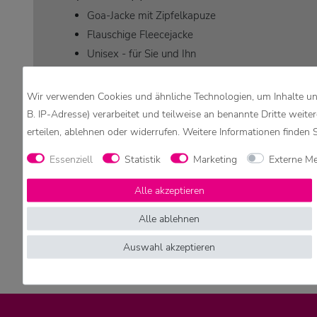
Goa-Jacke mit Zipfelkapuze
Flauschige Fleecejacke
Unisex - für Sie und Ihn
Fällt für Herren klein aus
Obermaterial: 100 % Polyester (Fleece)
Wir verwenden Cookies und ähnliche Technologien, um Inhalte und
Mit 2 Taschen
B. IP-Adresse) verarbeitet und teilweise an benannte Dritte weite
Faire Herstellung
erteilen, ablehnen oder widerrufen. Weitere Informationen finden 
Überwiegend aus Fleece hergestellt.
Essenziell
Statistik
Marketing
Externe M
Achtung:
Alle akzeptieren
Aufgrund verschiedener Bildschirmeinstellungen könne
Alle ablehnen
Auswahl akzeptieren