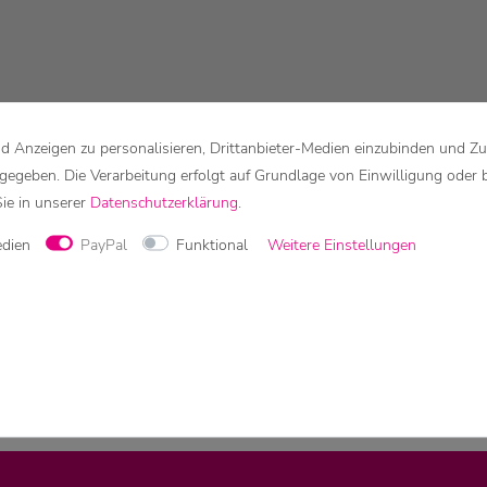
 Anzeigen zu personalisieren, Drittanbieter-Medien einzubinden und Zu
rgegeben. Die Verarbeitung erfolgt auf Grundlage von Einwilligung oder 
Sie in unserer
Daten­schutz­erklärung
.
edien
PayPal
Funktional
Weitere Einstellungen
n die Farben leicht von der Abbildung abweichen.