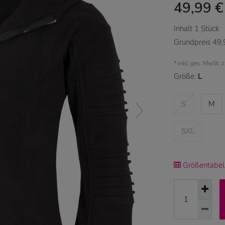
49,99 
Inhalt
1
Stück
Grundpreis
49,
* inkl. ges. MwSt. 
Größe:
L
S
M
5XL
Größentabell