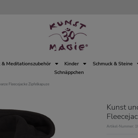
 & Meditationszubehör
Kinder
Schmuck & Steine
Schnäppchen
rze Fleecejacke Zipfelkapuze
Kunst un
Fleecejac
Artikel-Nummer: 