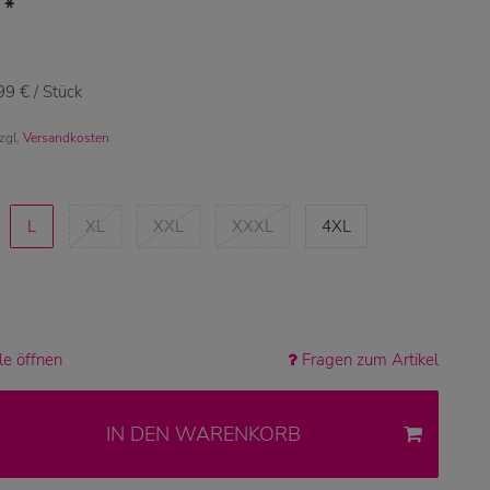
*
€
99 € / Stück
zzgl.
Versandkosten
L
XL
XXL
XXXL
4XL
e öffnen
Fragen zum Artikel
IN DEN WARENKORB