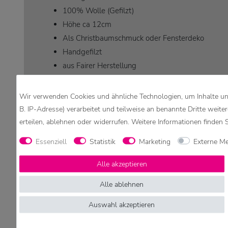
100% Wolle (Gefilzt)
Höhe ca 12cm
Als Christbaumschmuck oder Fensterdeko
Handgefilzt
aus Fairer Herstellung
Wir verwenden Cookies und ähnliche Technologien, um Inhalte und
B. IP-Adresse) verarbeitet und teilweise an benannte Dritte weite
erteilen, ablehnen oder widerrufen. Weitere Informationen finden 
Essenziell
Statistik
Marketing
Externe M
Alle akzeptieren
.
Alle ablehnen
Auswahl akzeptieren