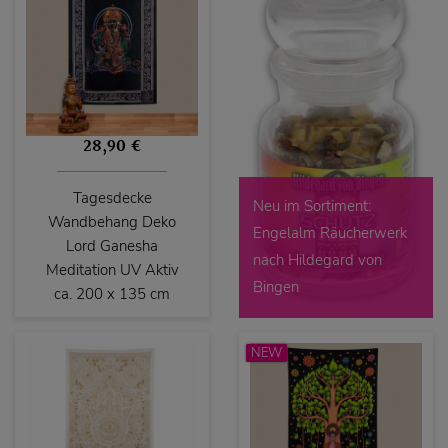
28,90 €
Tagesdecke
Neu im Sortiment:
Wandbehang Deko
Engelalm Räucherwerk
Lord Ganesha
nach Hildegard von
Meditation UV Aktiv
Bingen
ca. 200 x 135 cm
NEW