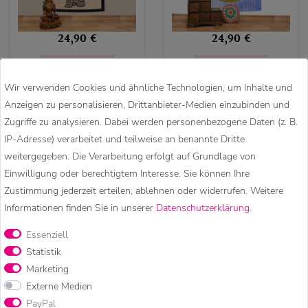
24,90 €
24,90 €
Kunst und Magie
Kunst und Magie
Wir verwenden Cookies und ähnliche Technologien, um Inhalte und
Tagesdecke
Tagesdecke
Anzeigen zu personalisieren, Drittanbieter-Medien einzubinden und
Wandbehang Deko
Wandbehang Deko
Zugriffe zu analysieren. Dabei werden personenbezogene Daten (z. B.
Tuch Elefant UV Aktiv
Tuch Hamsa Hand UV
IP-Adresse) verarbeitet und teilweise an benannte Dritte
ca. 200 x 135 cm
Aktiv ca. 200 x 135
cm
weitergegeben. Die Verarbeitung erfolgt auf Grundlage von
Einwilligung oder berechtigtem Interesse. Sie können Ihre
Zustimmung jederzeit erteilen, ablehnen oder widerrufen. Weitere
Top-Artikel
Informationen finden Sie in unserer
Daten­schutz­erklärung
.
Essenziell
Statistik
Marketing
Externe Medien
PayPal