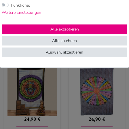
29,90 €
24,90 €
Funktional
Weitere Einstellungen
Kunst und Magie XL
Kunst und Magie
Tagesdecke
Tagesdecke
Alle akzeptieren
Wandbehang Deko
Wandbehang Deko
Elefant Meditation UV
Tuch Baum
Alle ablehnen
Aktiv ca. 200 x 230
Lebensbaum UV Aktiv
Auswahl akzeptieren
cm
ca. 200 x 135 cm
24,90 €
24,90 €